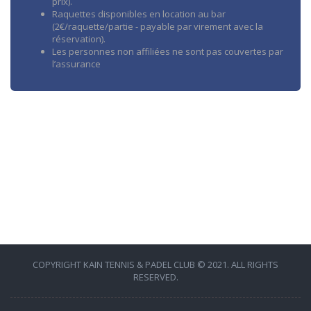
prix).
Raquettes disponibles en location au bar
(2€/raquette/partie - payable par virement avec la
réservation).
Les personnes non affiliées ne sont pas couvertes par
l’assurance
COPYRIGHT KAIN TENNIS & PADEL CLUB © 2021. ALL RIGHTS
RESERVED.