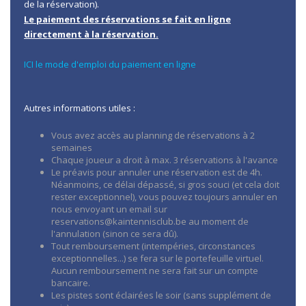
de la réservation).
Le paiement des réservations se fait en ligne
directement à la réservation.
ICI le mode d'emploi du paiement en ligne
Autres informations utiles :
Vous avez accès au planning de réservations à 2
semaines
Chaque joueur a droit à max. 3 réservations à l'avance
Le préavis pour annuler une réservation est de 4h.
Néanmoins, ce délai dépassé, si gros souci (et cela doit
rester exceptionnel), vous pouvez toujours annuler en
nous envoyant un email sur
reservations@kaintennisclub.be au moment de
l'annulation (sinon ce sera dû).
Tout remboursement (intempéries, circonstances
exceptionnelles...) se fera sur le portefeuille virtuel.
Aucun remboursement ne sera fait sur un compte
bancaire.
Les pistes sont éclairées le soir (sans supplément de