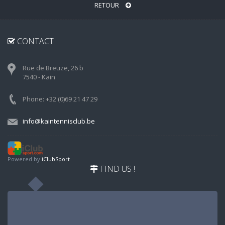
RETOUR
CONTACT
Rue de Breuze, 26 b
7540 - Kain
Phone: +32 (0)69 21 47 29
info@kaintennisclub.be
Powered by
iClubSport
FIND US !