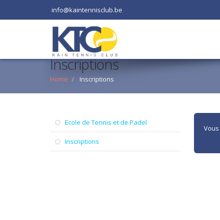
info@kaintennisclub.be
Inscriptions
Home
Inscriptions
Ecole de Tennis et de Padel
Vous 
Inscriptions