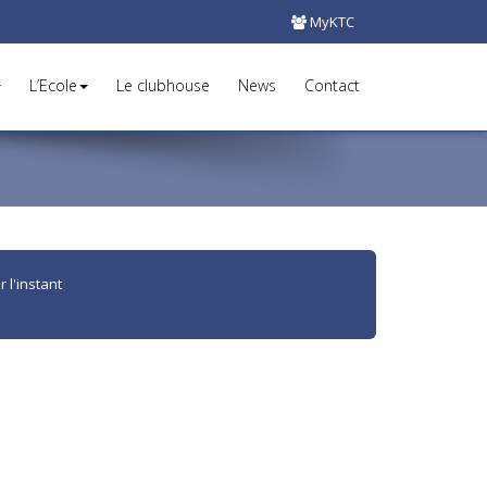
MyKTC
L’Ecole
Le clubhouse
News
Contact
 l'instant