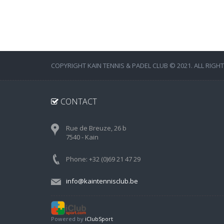
COPYRIGHT KAIN TENNIS & PADEL CLUB © 2021. ALL RIGH
CONTACT
Rue de Breuze, 26 b
7540 - Kain
Phone: +32 (0)69 21 47 29
info@kaintennisclub.be
Powered by
iClubSport