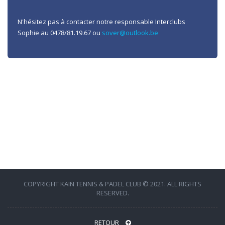
N'hésitez pas à contacter notre responsable Interclubs
Sophie au 0478/81.19.67 ou
sover@outlook.be
COPYRIGHT KAIN TENNIS & PADEL CLUB © 2021. ALL RIGHTS
RESERVED.
RETOUR